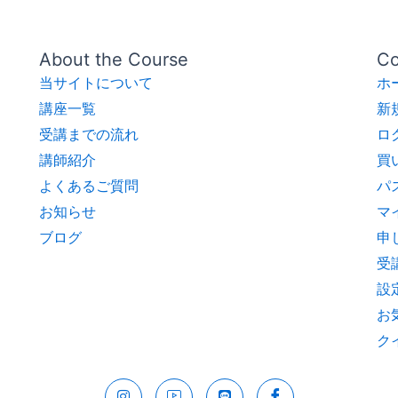
About the Course
Co
当サイトについて
ホ
講座一覧
新
受講までの流れ
ロ
講師紹介
買
よくあるご質問
パ
お知らせ
マ
ブログ
申
受
設
お
ク