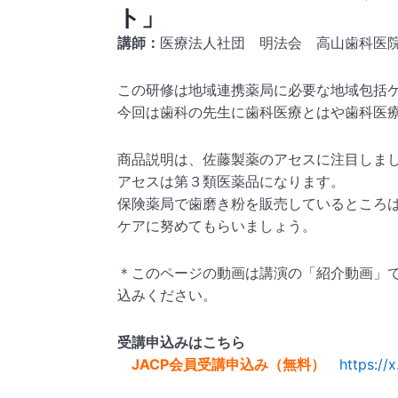
ト」
講師：
医
療法人社
団 明法
会 高山
歯科医
この研修
は地域連
携薬局に
必要な地
域包括
今回は歯
科の先生
に歯科医
療とはや
歯科医
商品説明
は、佐藤
製薬のア
セスに注
目しま
アセスは
第３類医
薬品にな
ります。
保険薬局
で歯磨き
粉を販売
している
ところ
ケアに努
めてもら
いましょ
う。
＊このページの動画は講演の「紹介動画」
込みください。
受講申込みはこちら
JACP会員受講申込み（無料）
https://