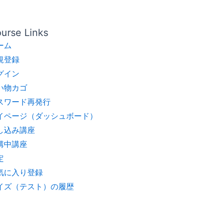
urse Links
ーム
規登録
グイン
い物カゴ
スワード再発行
イページ（ダッシュボード）
し込み講座
講中講座
定
気に入り登録
イズ（テスト）の履歴