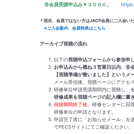
非会員受講申込み￥３０００」
https
＊現在、会員ではない方はJACP会員にご入会い
→ご入会案内、会員特典はこちら
アーカイブ視聴の流れ
以下の
視聴申込フォームから参加申
お申込みから概ね３営業日以内、非
【視聴準備が整いました】というメ
メール受信後、視聴ページにアクセ
研修単位申請受講期間内に視聴し、
研修成果を視聴ページの記入欄に書
視聴期間終了後
、研修センターに回
研修単位の申請となります。
申請完了後に「お知らせメール」を
でPECSサイトにてご確認ください。