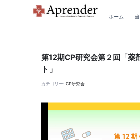
内
容
ホーム
当
を
ス
キ
ッ
プ
第12期CP研究会第２回「
ト」
カテゴリー:
CP研究会