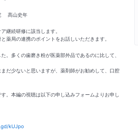
院
髙山
史年
ケ
ア継続研
修に該当
します。
療
と薬局の
連携のポ
イントを
お話しい
ただきま
す。
し
た。多く
の歯磨き
粉が医薬
部外品で
あるのに
比して、
は
まだ少な
いと思い
ますが、
薬剤師が
お勧めし
て、口腔
です。本編の視聴は以下の申し込みフォームよりお申し
x.gd/kUJpo