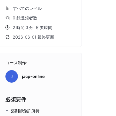
すべてのレベル
0 総登録者数
2
時間
3
分
所要時間
2026-06-01 最終更新
コース制作:
J
jacp-online
必須要件
薬剤師免許所持